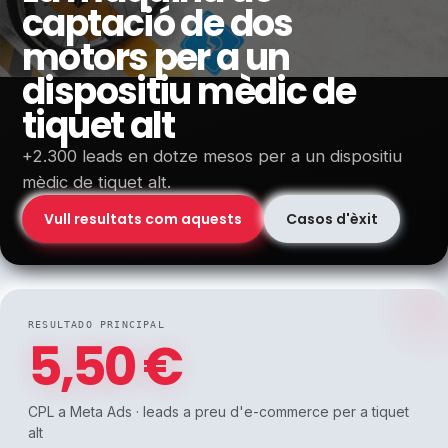
captació de dos
motors per a un
dispositiu mèdic de
tiquet alt
+2.300 leads en dotze mesos per a un dispositiu
mèdic de tiquet alt.
Vull resultats com aquests
Casos d'èxit
RESULTADO PRINCIPAL
5,50 €
CPL a Meta Ads · leads a preu d'e-commerce per a tiquet
alt