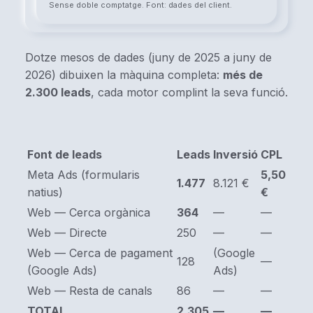
Dotze mesos de dades (juny de 2025 a juny de
2026) dibuixen la màquina completa:
més de
2.300 leads
, cada motor complint la seva funció.
Font de leads
Leads
Inversió
CPL
Meta Ads (formularis
5,50
1.477
8.121 €
natius)
€
Web — Cerca orgànica
364
—
—
Web — Directe
250
—
—
Web — Cerca de pagament
(Google
128
—
(Google Ads)
Ads)
Web — Resta de canals
86
—
—
TOTAL
2.305
—
—