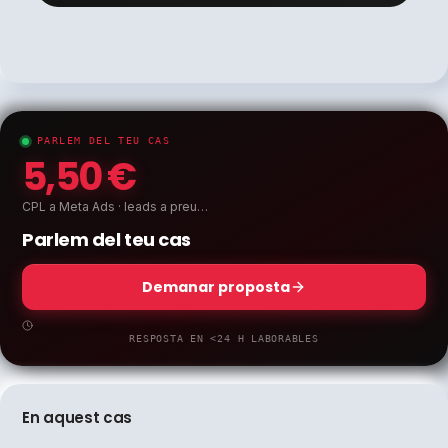
PARLEM DEL TEU CAS
5,50 €
CPL a Meta Ads · leads a preu…
Parlem del teu cas
Demanar proposta
RESPOSTA EN <24 H LABORABLES
En aquest cas