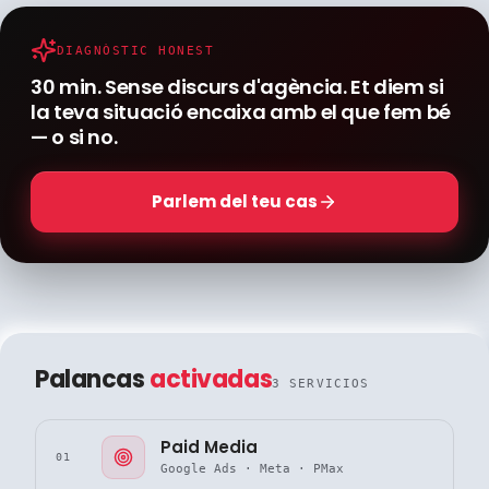
DIAGNÒSTIC HONEST
30 min. Sense discurs d'agència. Et diem si
la teva situació encaixa amb el que fem bé
— o si no.
Parlem del teu cas
Palancas
activadas
3 SERVICIOS
Paid Media
01
Google Ads · Meta · PMax