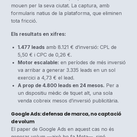
mouen per la seva ciutat. La captura, amb
formularis natius de la plataforma, que eliminen
tota fricció.
Els resultats en xifres:
1.477 leads
amb 8.121 € d’inversió: CPL de
5,50 € i CPC de 0,26 €.
Motor escalable:
en períodes de més inversió
va arribar a generar 3.335 leads en un sol
exercici a 4,73 € el lead.
A prop de 4.800 leads en 24 mesos.
Per a
un dispositiu mèdic de tiquet alt, una sola
venda cobreix mesos d’inversió publicitària.
Google Ads: defensa de marca, no captació
de volum
El paper de Google Ads en aquest cas no és
generar volum —això ho fa Meta—, sinó