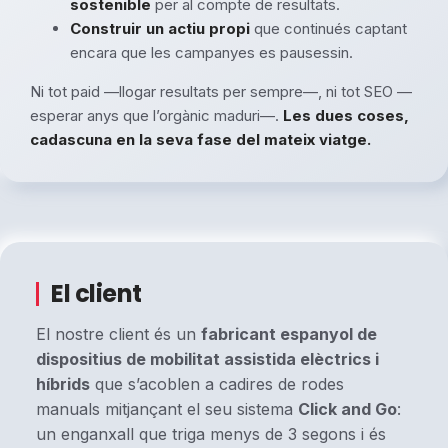
sostenible
per al compte de resultats.
Construir un actiu propi
que continués captant
encara que les campanyes es pausessin.
Ni tot paid —llogar resultats per sempre—, ni tot SEO —
esperar anys que l’orgànic maduri—.
Les dues coses,
cadascuna en la seva fase del mateix viatge.
El client
El nostre client és un
fabricant espanyol de
dispositius de mobilitat assistida elèctrics i
híbrids
que s’acoblen a cadires de rodes
manuals mitjançant el seu sistema
Click and Go
:
un enganxall que triga menys de 3 segons i és