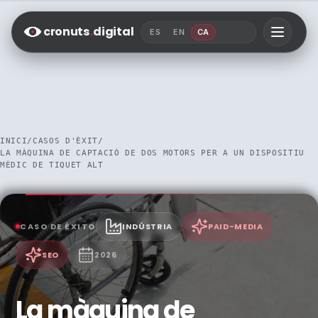
Saltar al contenido
cronuts
.
digital
ES
EN
CA
INICI
/
CASOS D'ÈXIT
/
LA MÀQUINA DE CAPTACIÓ DE DOS MOTORS PER A UN DISPOSITIU
MÈDIC DE TIQUET ALT
CASO DE ÉXITO
INDÚSTRIA
PAID-MEDIA
SEO
2026
La màquina de