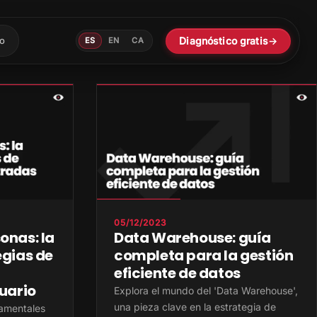
Diagnóstico gratis
→
o
ES
EN
CA
05/12/2023
onas: la
Data Warehouse: guía
egias de
completa para la gestión
eficiente de datos
uario
Explora el mundo del 'Data Warehouse',
una pieza clave en la estrategia de
damentales