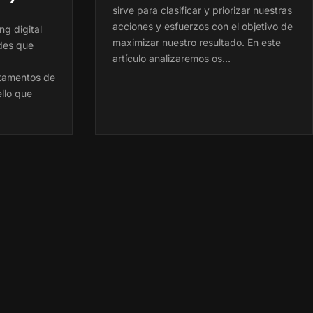
sirve para clasificar y priorizar nuestras
acciones y esfuerzos con el objetivo de
g digital
maximizar nuestro resultado. En este
ades que
artículo analizaremos os…
rtamentos de
ello que