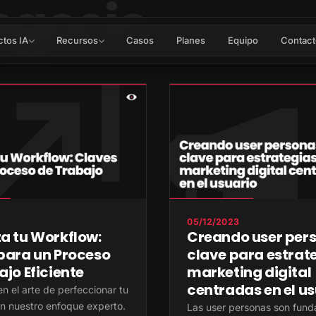
egocio
ctos IA
Recursos
Casos
Planes
Equipo
Contact
05/12/2023
a tu Workflow:
Creando user pers
para un Proceso
clave para estrat
ajo Eficiente
marketing digital
centradas en el us
n el arte de perfeccionar tu
n nuestro enfoque experto.
Las user personas son fun