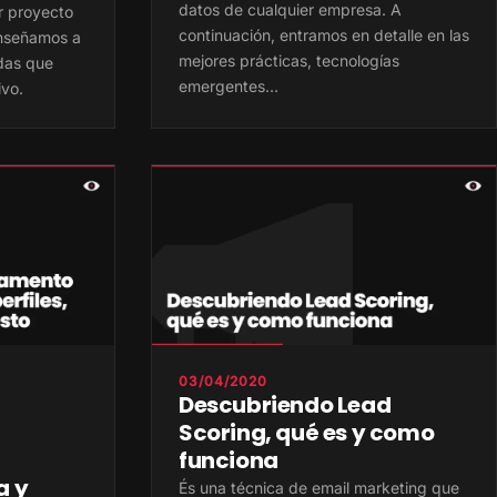
datos de cualquier empresa. A
er proyecto
continuación, entramos en detalle en las
 enseñamos a
mejores prácticas, tecnologías
adas que
emergentes…
ivo.
03/04/2020
Descubriendo Lead
Scoring, qué es y como
funciona
a y
És una técnica de email marketing que