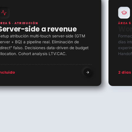
ÁREA 5 · ATRIBUCIÓN
ÁREA 6
Server-side a revenue
Wor
etup atribución multi-touch server-side (GTM
Formac
erver + BQ) a pipeline real. Eliminación de
días in
direct" falso. Decisiones data-driven de budget
experim
llocation. Cohort analysis LTV:CAC.
Handoff
Incluido
2 días