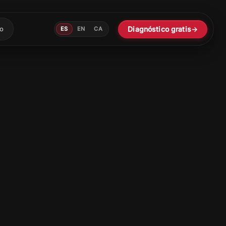
Diagnóstico gratis
→
o
ES
EN
CA