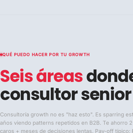
QUÉ PUEDO HACER POR TU GROWTH
Seis áreas
donde
consultor senior
Consultoría growth no es "haz esto". Es sparring es
años viendo patterns repetidos en B2B. Te ahorro 2
caros + meses de decisiones lentas. Pay-off típico: 