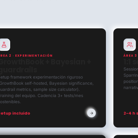
ÁREA 2 · EXPERIMENTACIÓN
ÁREA 3
GrowthBook + Bayesian +
1:1 
guardrails
Sessio
Sparrin
etup framework experimentación riguroso
positio
GrowthBook self-hosted, Bayesian significance,
narrati
uardrail metrics, sample size calculator).
raining del equipo. Cadencia 3+ tests/mes
ostenibles.
Setup incluido
2-4 h 