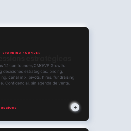
 · SPARRING FOUNDER
sessions estratégicas
ns 1:1 con founder/CMO/VP Growth.
g decisiones estratégicas: pricing,
ning, canal mix, pivots, hires, fundraising
ve. Confidencial, sin agenda de venta.
sessions