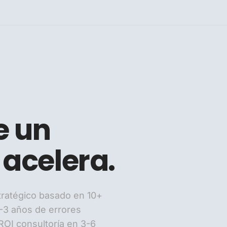
 un
 acelera.
tratégico basado en 10+
-3 años de errores
ROI consultoría en 3-6