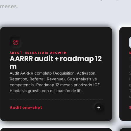
meses.
ÁREA 1 · ESTRATEGIA GROWTH
AARRR audit + roadmap 12
m
Audit AARRR completo (Acquisition, Activation,
S
Retention, Referral, Revenue). Gap analysis vs
(
competencia. Roadmap 12 meses priorizado ICE.
g
Hipótesis growth con estimación de lift.
T
s
Audit one-shot