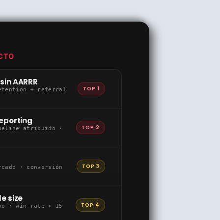
ECTO
 sin AARRR
TOP 1
etention + referral
reporting
TOP 2
peline atribuido ·
TOP 3
rcado · conversión
e size
TOP 4
mo · win-rate < 15