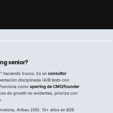
ng senior?
r" haciendo trucos. Es un
consultor
ntación disciplinada (A/B tests con
e. Funciona como
sparring de CMO/founder
cas de growth no evidentes, prioriza con
s.
Barcelona, Aribau 205). 10+ años en B2B