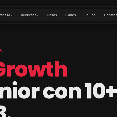
ctos IA
Recursos
Casos
Planes
Equipo
Contact
A
Growth
nior con 10+
B.