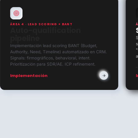
ÁREA 4 · LEAD SCORING + BANT
Auto-qualification
pipeline
S
s
Implementación lead scoring BANT (Budget,
"
Authority, Need, Timeline) automatizado en CRM.
a
Signals: firmográficos, behavioral, intent.
Prioritización para SDR/AE. ICP refinement.
Implementación