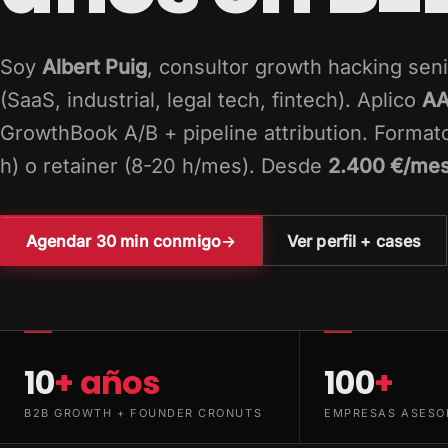
Soy
Albert Puig
, consultor growth hacking sen
(SaaS, industrial, legal tech, fintech). Aplico
AA
GrowthBook A/B + pipeline attribution. Formato
h) o retainer (8-20 h/mes). Desde
2.400 €/me
Agendar 30 min conmigo
→
Ver perfil + cases
10
+ años
100
+
B2B GROWTH + FOUNDER CRONUTS
EMPRESAS ASESO