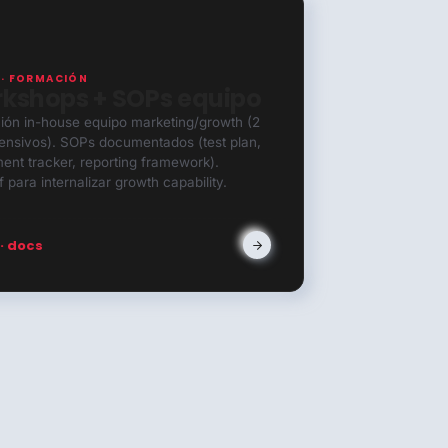
 · FORMACIÓN
kshops + SOPs equipo
ión in-house equipo marketing/growth (2
tensivos). SOPs documentados (test plan,
ent tracker, reporting framework).
 para internalizar growth capability.
 · docs