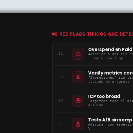
6 RED FLAGS TÍPICOS QUE DET
Overspend en Paid
01
Adicción a ads sin r
· carro con fuga
Vanity metrics en 
02
"Impresiones" sin pi
ilusión de progreso
ICP too broad
03
Targeteas todo el me
diluida
Tests A/B sin sampl
04
Adivinar con espejis
%