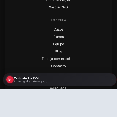
Web & CRO
EMPRESA
Casos
Planes
Equipo
Blog
Trabaja con nosotros
Contacto
Calcula tu ROI
LEGAL
→
×
2 min · gratis · sin registro
Aviso legal
Calcula tu ROI
Privacidad
2 min · gratis · sin registro
Cookies
Términos