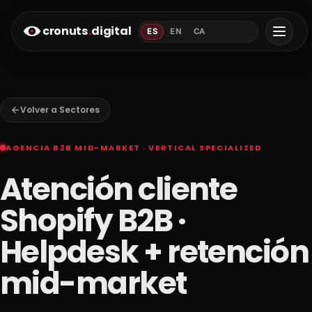
cronuts
.
digital
ES
EN
CA
Volver a Sectores
AGENCIA B2B MID-MARKET · VERTICAL SPECIALIZED
Atención cliente
Shopify B2B ·
Helpdesk + retención
mid-market