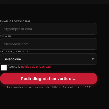
EMAIL PROFESIONAL
TU WEB
SECTOR / VERTICAL
Acepto la
política de privacidad
.
Pedir diagnóstico vertical
→
Respondemos en menos de 24h · Barcelona · CET