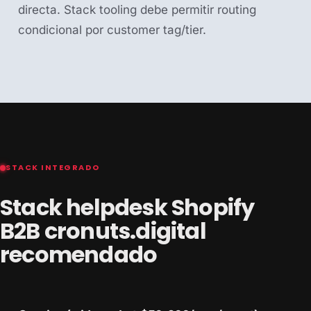
directa. Stack tooling debe permitir routing
condicional por customer tag/tier.
STACK INTEGRADO
Stack helpdesk Shopify
B2B cronuts.digital
recomendado