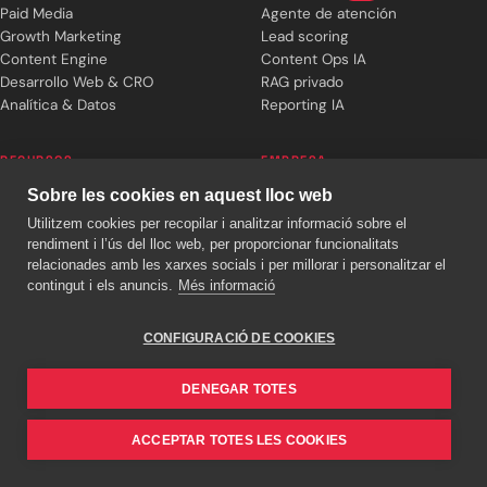
Paid Media
Agente de atención
Growth Marketing
Lead scoring
Content Engine
Content Ops IA
Desarrollo Web & CRO
RAG privado
Analítica & Datos
Reporting IA
RECURSOS
EMPRESA
Sobre les cookies en aquest lloc web
Blog editorial
Sobre cronuts
Utilitzem cookies per recopilar i analitzar informació sobre el
Senyal setmanal
Equip
rendiment i l’ús del lloc web, per proporcionar funcionalitats
Casos d’èxit
Treballa amb nosaltres
relacionades amb les xarxes socials i per millorar i personalitzar el
Plans i preus
Reserva 30 min
contingut i els anuncis.
Més informació
Diagnòstic gratuït
info@cronuts.digital
Calculadora web
+34 930 224 580
CONFIGURACIÓ DE COOKIES
DENEGAR TOTES
cronuts digital SL
© 2026
· ESB67049718 · Barcelona
ACCEPTAR TOTES LES COOKIES
Avís legal
Privacitat
Cookies
Termes