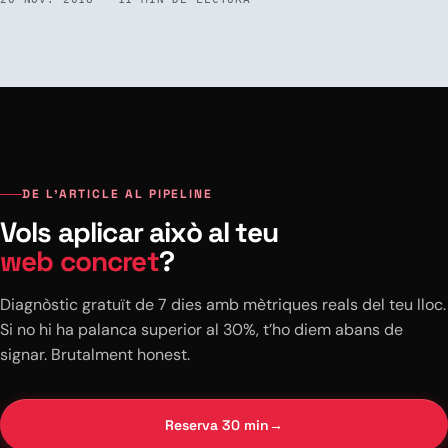
amb tu, farien preguntes, buscarien suggeriments i, al final, comprarien
[…]
DE L’ARTICLE AL PIPELINE
Vols aplicar això al teu
web concret
?
Diagnòstic gratuït de 7 dies amb mètriques reals del teu lloc.
Si no hi ha palanca superior al 30%, t’ho diem abans de
signar. Brutalment honest.
Reserva 30 min
→