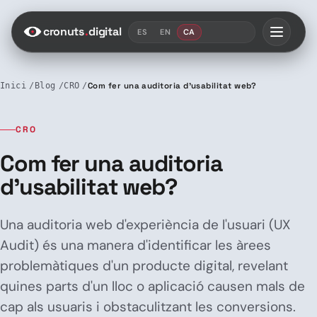
Saltar al contenido
cronuts
.
digital
ES
EN
CA
Inici
Blog
CRO
Com fer una auditoria d’usabilitat web?
CRO
Com fer una auditoria
d’usabilitat web?
Una auditoria web d'experiència de l'usuari (UX
Audit) és una manera d'identificar les àrees
problemàtiques d'un producte digital, revelant
quines parts d'un lloc o aplicació causen mals de
cap als usuaris i obstaculitzant les conversions.