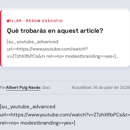
TL;DR · RESUM EXECUTIU
Què trobaràs en aquest article?
[su_youtube_advanced
url=»https://www.youtube.com/watch?
v=ZTzhXIfbPCs&t» rel=»no» modestbranding=»yes»]...
Albert Puig Navàs
Per
· Soci
Actualitzat: 14 de juliol de 2026
[su_youtube_advanced
url=»https://www.youtube.com/watch?v=ZTzhXIfbPCs&t»
rel=»no» modestbranding=»yes»]