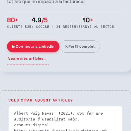
tot allò que no impacti a la facturació.
80+
4.9
/5
10
+
CLIENTS B2B
★ GOOGLE · 34 RESSENYES
ANYS AL SECTOR
Connecta a LinkedIn
Perfil complet
Veure més articles
→
VOLS CITAR AQUEST ARTICLE?
Albert Puig Navàs. (2021). 
Com fer una 
auditoria d’usabilitat web?
. 
cronuts.digital. 
https://cronuts.digital/ca/auditoria-web-