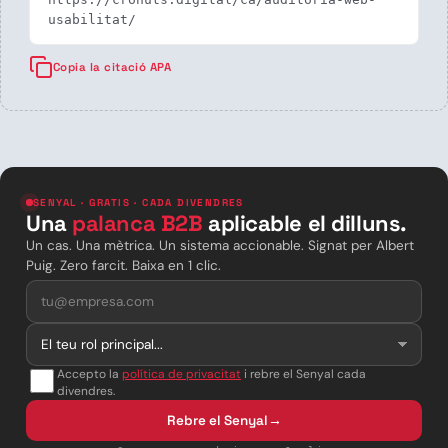
usabilitat/
Copia la citació APA
SENYAL · GRATIS · CADA DIVENDRES
Una
palanca B2B
aplicable el dilluns.
Un cas. Una mètrica. Un sistema accionable. Signat per Albert
Puig. Zero farcit. Baixa en 1 clic.
Accepto la
política de privacitat
i rebre el Senyal cada
divendres.
Rebre el Senyal
→