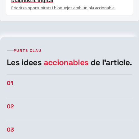
Diagnòstic digital
Prioritza oportunitats i bloquejos amb un pla accionable.
PUNTS CLAU
Les idees
accionables
de l’article.
01
02
03