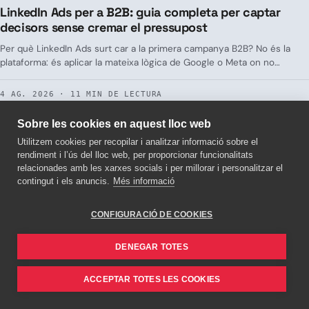
LinkedIn Ads per a B2B: guia completa per captar
decisors sense cremar el pressupost
Per què LinkedIn Ads surt car a la primera campanya B2B? No és la
plataforma: és aplicar la mateixa lògica de Google o Meta on no
encaixa. Segmentació real, formats per fase de funnel i benchmarks
de CPL a Espanya.
4 AG. 2026 · 11 MIN DE LECTURA
Sobre les cookies en aquest lloc web
Utilitzem cookies per recopilar i analitzar informació sobre el
rendiment i l’ús del lloc web, per proporcionar funcionalitats
relacionades amb les xarxes socials i per millorar i personalitzar el
contingut i els anuncis.
Més informació
CONFIGURACIÓ DE COOKIES
DENEGAR TOTES
ACCEPTAR TOTES LES COOKIES
GROWTH