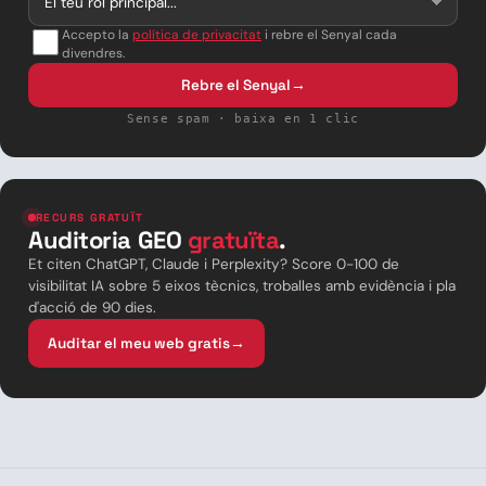
Accepto la
política de privacitat
i rebre el Senyal cada
divendres.
Rebre el Senyal
→
Sense spam · baixa en 1 clic
RECURS GRATUÏT
Auditoria GEO
gratuïta
.
Et citen ChatGPT, Claude i Perplexity? Score 0-100 de
visibilitat IA sobre 5 eixos tècnics, troballes amb evidència i pla
d'acció de 90 dies.
Auditar el meu web gratis
→