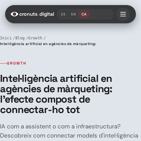
Saltar al contenido
cronuts
.
digital
ES
EN
CA
Inici
Blog
Growth
Intel·ligència artificial en agències de màrqueting: l’efecte compost de 
GROWTH
Intel·ligència artificial en
agències de màrqueting:
l’efecte compost de
connectar-ho tot
IA com a assistent o com a infraestructura?
Descobreix com connectar models d'intel·ligència