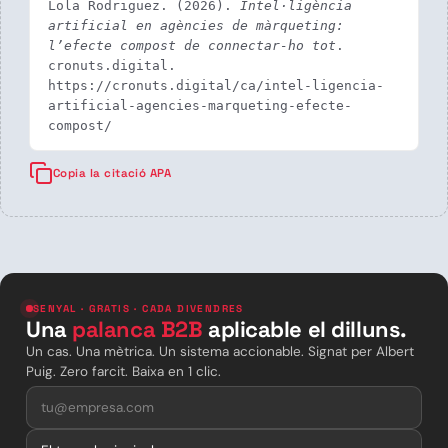
Lola Rodriguez. (2026). 
Intel·ligència 
artificial en agències de màrqueting: 
l’efecte compost de connectar-ho tot
. 
cronuts.digital. 
https://cronuts.digital/ca/intel-ligencia-
artificial-agencies-marqueting-efecte-
compost/
Copia la citació APA
SENYAL · GRATIS · CADA DIVENDRES
Una
palanca B2B
aplicable el dilluns.
Un cas. Una mètrica. Un sistema accionable. Signat per Albert
Puig. Zero farcit. Baixa en 1 clic.