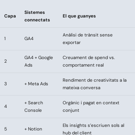
Sistemes
Capa
El que guanyes
connectats
Anàlisi de trànsit sense
1
GA4
exportar
GA4 + Google
Creuament de spend vs.
2
Ads
comportament real
Rendiment de creativitats a la
3
+ Meta Ads
mateixa conversa
+ Search
Orgànic i pagat en context
4
Console
conjunt
Els insights s’escriuen sols al
5
+ Notion
hub del client