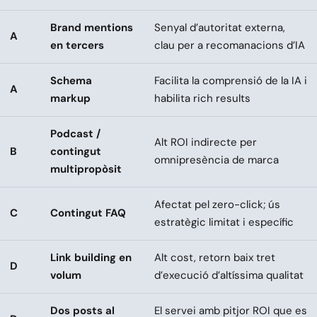
Brand mentions
Senyal d’autoritat externa,
A
en tercers
clau per a recomanacions d’IA
Schema
Facilita la comprensió de la IA i
A
markup
habilita rich results
Podcast /
Alt ROI indirecte per
B
contingut
omnipresència de marca
multipropòsit
Afectat pel zero-click; ús
C
Contingut FAQ
estratègic limitat i específic
Link building en
Alt cost, retorn baix tret
D
volum
d’execució d’altíssima qualitat
Dos posts al
El servei amb pitjor ROI que es