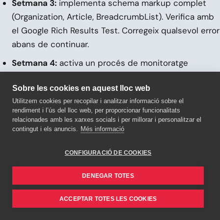
Setmana 3:
implementa schema markup complet
(Organization, Article, BreadcrumbList). Verifica amb
el Google Rich Results Test. Corregeix qualsevol error
abans de continuar.
Setmana 4:
activa un procés de monitoratge
d’actualitat del teu sector. Defineix quins temes
Sobre les cookies en aquest lloc web
requereixen reacció ràpida (menys de 48h) i a qui
Utilitzem cookies per recopilar i analitzar informació sobre el
correspon publicar l’anàlisi.
rendiment i l’ús del lloc web, per proporcionar funcionalitats
relacionades amb les xarxes socials i per millorar i personalitzar el
Mes 2:
identifica els tres directoris o fòrums més
contingut i els anuncis.
Més informació
rellevants del teu nínxol. Assegura una presència
actualitzada, activa i consistent amb informació
CONFIGURACIÓ DE COOKIES
completa.
DENEGAR TOTES
Mes 3:
avalua si tens capacitat de producció per a
un podcast o sèrie de vídeo amb distribució
ACCEPTAR TOTES LES COOKIES
multicanal. Si la resposta és sí, llança. Si no, prioritza