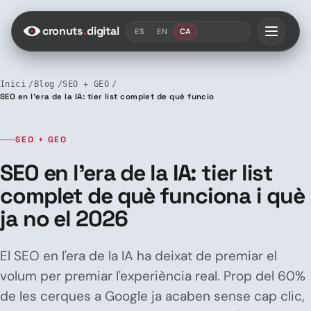
Saltar al contenido
cronuts
.
digital
ES
EN
CA
Inici
Blog
SEO + GEO
SEO en l’era de la IA: tier list complet de què funciona i què ja no el 2026
SEO + GEO
SEO en l’era de la IA: tier list
complet de què funciona i què
ja no el 2026
El SEO en l'era de la IA ha deixat de premiar el
volum per premiar l'experiència real. Prop del 60%
de les cerques a Google ja acaben sense cap clic,