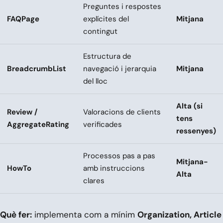
Preguntes i respostes
FAQPage
explícites del
Mitjana
contingut
Estructura de
BreadcrumbList
navegació i jerarquia
Mitjana
del lloc
Alta (si
Review /
Valoracions de clients
tens
AggregateRating
verificades
ressenyes)
Processos pas a pas
Mitjana-
HowTo
amb instruccions
Alta
clares
Què fer:
implementa com a mínim
Organization, Article