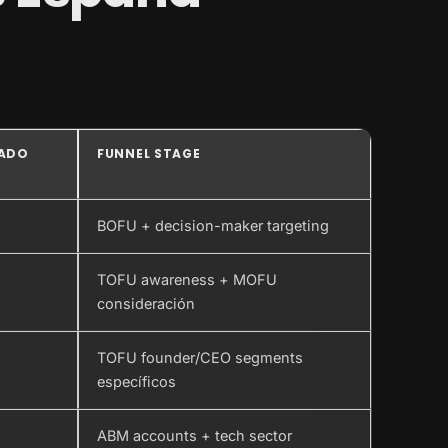
CADO
FUNNEL STAGE
BOFU + decision-maker targeting
TOFU awareness + MOFU
consideración
TOFU founder/CEO segments
específicos
ABM accounts + tech sector