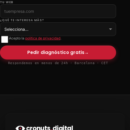
TU WEB
¿QUÉ TE INTERESA MÁS?
Acepto la
política de privacidad
.
Pedir diagnóstico gratis
→
Respondemos en menos de 24h · Barcelona · CET
cronuts
.
digital