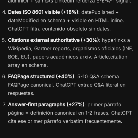
alumniOf + sameAs LinkedIn refuerza E-E-A-T signal.
Dates ISO 8601 visible (+18%)
: datePublished +
dateModified en schema + visible en HTML inline.
ChatGPT filtra contenido obsoleto sin dates.
Citations external authoritative (+30%)
: hyperlinks a
Wikipedia, Gartner reports, organismos oficiales (INE,
BOE, EU), papers académicos arxiv. Article.citation
array en schema.
FAQPage structured (+40%)
: 5-10 Q&A schema
FAQPage canonical. ChatGPT extrae Q&A literal en
respuestas.
Answer-first paragraphs (+27%)
: primer párrafo
página = definición canonical en 1-2 frases. ChatGPT
cita ese primer párrafo verbatim frecuentemente.