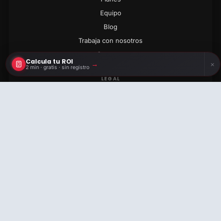
Equipo
Blog
Trabaja con nosotros
Contacto
Calcula tu ROI
→
×
2 min · gratis · sin registro
LEGAL
Calcula tu ROI
Aviso legal
2 min · gratis · sin registro
Privacidad
Cookies
Términos
info@cronuts.digital
+34 722 525 769
© 2026 CRONUTS DIGITAL S.L. · ESB67049718 · ARIBAU 205 ·