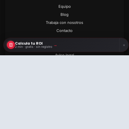
Equipo
Blog
Trabaja con nosotros
Contacto
Calcula tu ROI
→
×
LEGAL
2 min · gratis · sin registro
Aviso legal
Calcula tu ROI
Privacidad
2 min · gratis · sin registro
Cookies
Términos
info@cronuts.digital
+34 722 525 769
© 2026 CRONUTS DIGITAL S.L. · ESB67049718 · ARIBAU 205 ·