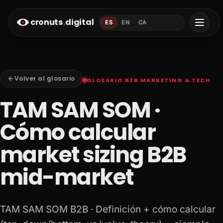
cronuts
.
digital
ES
EN
CA
Volver al glosario
GLOSARIO B2B MARKETING & TECH
TAM SAM SOM ·
Cómo calcular
market sizing B2B
mid-market
TAM SAM SOM B2B · Definición + cómo calcular