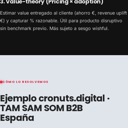
3. Value-theory (Pricing × adoption)
Estimar value entregado al cliente (ahorro €, revenue uplift
€) y capturar % razonable. Útil para producto disruptivo
sin benchmark previo. Más sujeto a sesgo wishful.
CÓMO LO RESOLVEMOS
Ejemplo cronuts.digital ·
TAM SAM SOM B2B
España