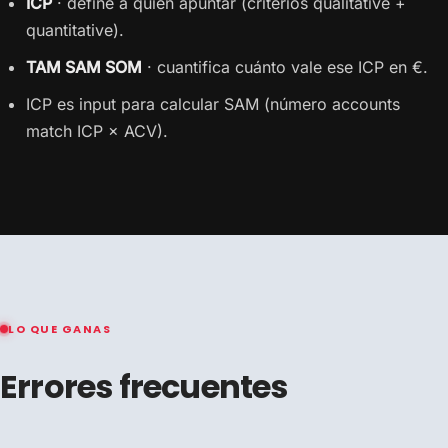
ICP
· define a quién apuntar (criterios qualitative +
quantitative).
TAM SAM SOM
· cuantifica cuánto vale ese ICP en €.
ICP es input para calcular SAM (número accounts
match ICP × ACV).
LO QUE GANAS
Errores frecuentes