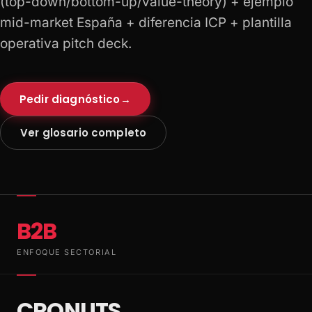
(top-down/bottom-up/value-theory) + ejemplo
mid-market España + diferencia ICP + plantilla
operativa pitch deck.
Pedir diagnóstico
→
Ver glosario completo
B2B
ENFOQUE SECTORIAL
CRONUTS