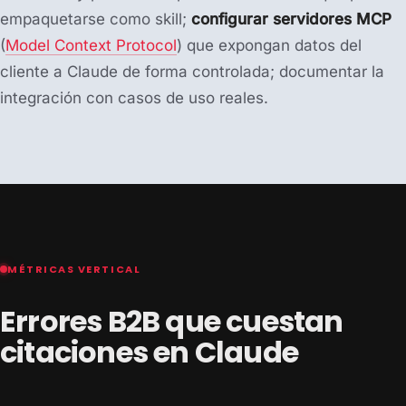
empaquetarse como skill;
configurar servidores MCP
(
Model Context Protocol
) que expongan datos del
cliente a Claude de forma controlada; documentar la
integración con casos de uso reales.
MÉTRICAS VERTICAL
Errores B2B que cuestan
citaciones en Claude