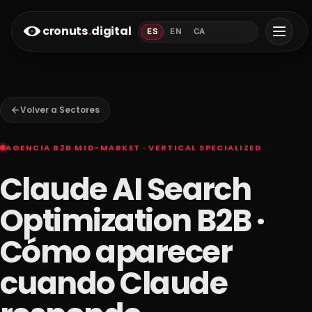
cronuts
.
digital
ES
EN
CA
Volver a Sectores
AGENCIA B2B MID-MARKET · VERTICAL SPECIALIZED
Claude AI Search
Optimization B2B ·
Cómo aparecer
cuando Claude