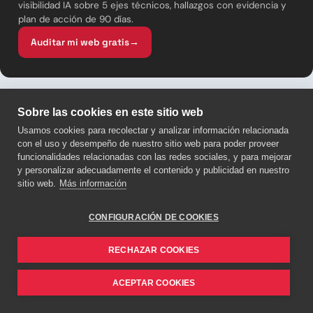
visibilidad IA sobre 5 ejes técnicos, hallazgos con evidencia y
plan de acción de 90 días.
Auditar mi web gratis
→
Sobre las cookies en este sitio web
Usamos cookies para recolectar y analizar información relacionada
con el uso y desempeño de nuestro sitio web para poder proveer
funcionalidades relacionadas con las redes sociales, y para mejorar
y personalizar adecuadamente el contenido y publicidad en nuestro
sitio web.
Más información
SIGUE LEYENDO
Del mismo
cluster editorial
.
CONFIGURACIÓN DE COOKIES
RECHAZAR COOKIES
GROWTH MARKETING
ACEPTAR COOKIES
Cómo posicionar vídeos en YouTube: guía completa
de ideas, producción, edición y optimización