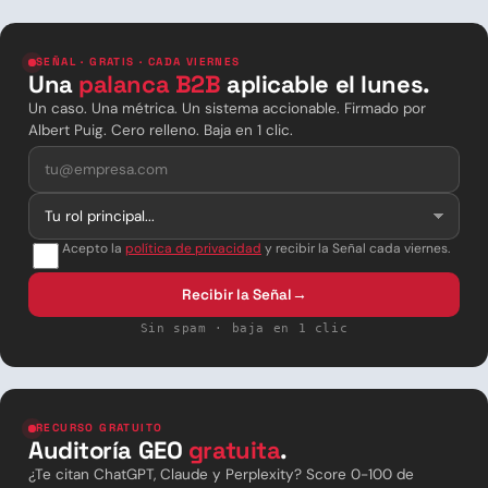
SEÑAL · GRATIS · CADA VIERNES
Una
palanca B2B
aplicable el lunes.
Un caso. Una métrica. Un sistema accionable. Firmado por
Albert Puig. Cero relleno. Baja en 1 clic.
Acepto la
política de privacidad
y recibir la Señal cada viernes.
Recibir la Señal
→
Sin spam · baja en 1 clic
RECURSO GRATUITO
Auditoría GEO
gratuita
.
¿Te citan ChatGPT, Claude y Perplexity? Score 0-100 de