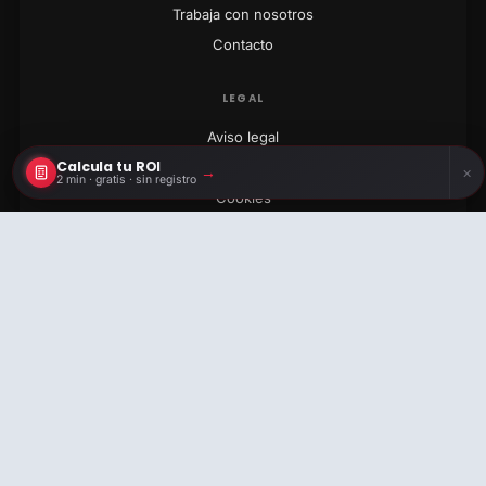
Trabaja con nosotros
Contacto
LEGAL
Aviso legal
Calcula tu ROI
Privacidad
→
×
2 min · gratis · sin registro
Cookies
Términos
Calcula tu ROI
2 min · gratis · sin registro
info@cronuts.digital
+34 722 525 769
© 2026 CRONUTS DIGITAL S.L. · ESB67049718 · ARIBAU 205 ·
BARCELONA
GROWTH
·
MEDIDO
·
RENOVADO
MAPA DEL SITIO