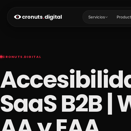
cronuts
.
digital
Servicios
Product
CRONUTS.DIGITAL
Accesibili
SaaS B2B | 
AA y EAA