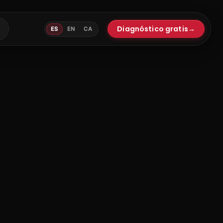
Diagnóstico gratis
→
ES
EN
CA