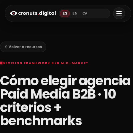
cronuts
.
digital
ES
EN
CA
Volver a recursos
DECISION FRAMEWORK B2B MID-MARKET
Cómo elegir agencia
Paid Media B2B · 10
criterios +
benchmarks