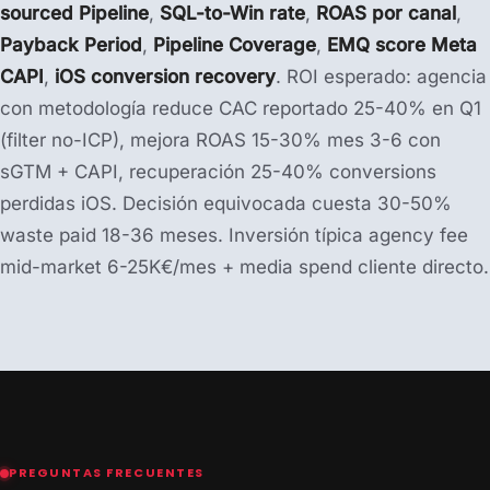
sourced Pipeline
,
SQL-to-Win rate
,
ROAS por canal
,
Payback Period
,
Pipeline Coverage
,
EMQ score Meta
CAPI
,
iOS conversion recovery
. ROI esperado: agencia
con metodología reduce CAC reportado 25-40% en Q1
(filter no-ICP), mejora ROAS 15-30% mes 3-6 con
sGTM + CAPI, recuperación 25-40% conversions
perdidas iOS. Decisión equivocada cuesta 30-50%
waste paid 18-36 meses. Inversión típica agency fee
mid-market 6-25K€/mes + media spend cliente directo.
PREGUNTAS FRECUENTES