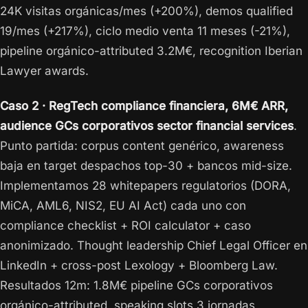
24K visitas orgánicas/mes (+200%), demos qualified
19/mes (+217%), ciclo medio venta 11 meses (-21%),
pipeline orgánico-attributed 3.2M€, recognition Iberian
Lawyer awards.
Caso 2 · RegTech compliance financiera, 6M€ ARR,
audience GCs corporativos sector financial services
.
Punto partida: corpus content genérico, awareness
baja en target despachos top-30 + bancos mid-size.
Implementamos 28 whitepapers regulatorios (DORA,
MiCA, AML6, NIS2, EU AI Act) cada uno con
compliance checklist + ROI calculator + caso
anonimizado. Thought leadership Chief Legal Officer en
LinkedIn + cross-post Lexology + Bloomberg Law.
Resultados 12m: 1.8M€ pipeline GCs corporativos
orgánico-attributed, speaking slots 3 jornadas