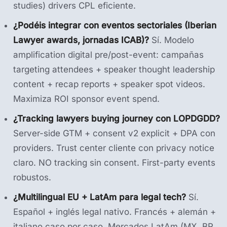
studies) drivers CPL eficiente.
¿Podéis integrar con eventos sectoriales (Iberian
Lawyer awards, jornadas ICAB)?
Sí. Modelo
amplification digital pre/post-event: campañas
targeting attendees + speaker thought leadership
content + recap reports + speaker spot videos.
Maximiza ROI sponsor event spend.
¿Tracking lawyers buying journey con LOPDGDD?
Server-side GTM + consent v2 explicit + DPA con
providers. Trust center cliente con privacy notice
claro. NO tracking sin consent. First-party events
robustos.
¿Multilingual EU + LatAm para legal tech?
Sí.
Español + inglés legal nativo. Francés + alemán +
italiano caso por caso. Mercados LatAm (MX, BR,