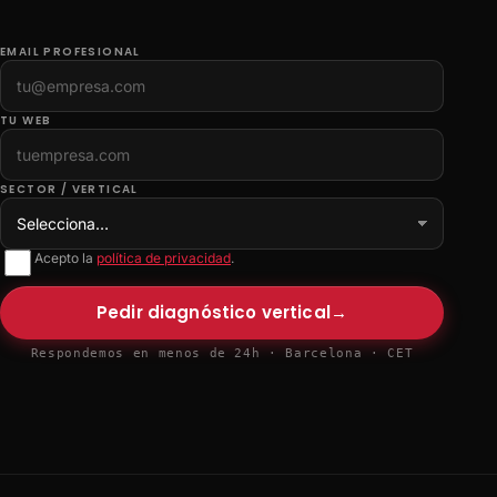
EMAIL PROFESIONAL
TU WEB
SECTOR / VERTICAL
Acepto la
política de privacidad
.
Pedir diagnóstico vertical
→
Respondemos en menos de 24h · Barcelona · CET