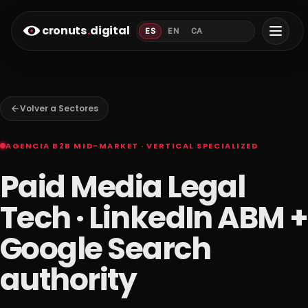
cronuts
.
digital
ES
EN
CA
Volver a Sectores
AGENCIA B2B MID-MARKET · VERTICAL SPECIALIZED
Paid Media Legal
Tech · LinkedIn ABM +
Google Search
authority