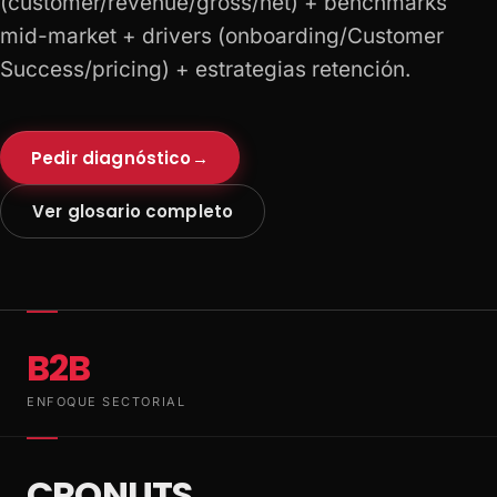
(customer/revenue/gross/net) + benchmarks
mid-market + drivers (onboarding/Customer
Success/pricing) + estrategias retención.
Pedir diagnóstico
→
Ver glosario completo
B2B
ENFOQUE SECTORIAL
CRONUTS