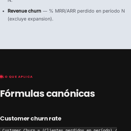
N.
Revenue churn
— % MRR/ARR perdido en período N
(excluye expansion).
LO QUE APLICA
Fórmulas canónicas
Customer churn rate
Customer Churn = (Clientes perdidos en período) /