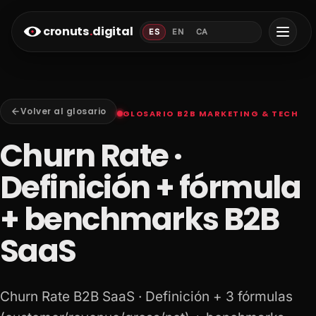
cronuts
.
digital
ES
EN
CA
Volver al glosario
GLOSARIO B2B MARKETING & TECH
Churn Rate ·
Definición + fórmula
+ benchmarks B2B
SaaS
Churn Rate B2B SaaS · Definición + 3 fórmulas