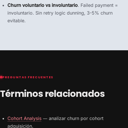
Churn voluntario vs involuntario
. Failed payment =
involuntario. Sin retry logic dunning, 3-5% churn
evitable.
PREGUNTAS FRECUENTES
Términos relacionados
Cohort Analysis
— analizar churn por cohort
adquisición.