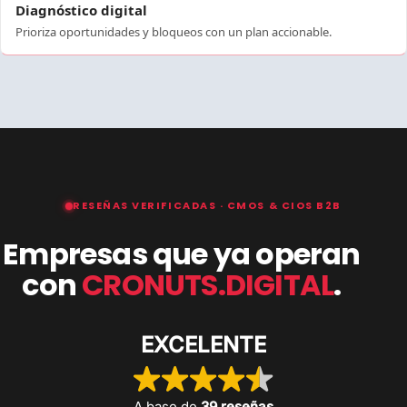
Diagnóstico digital
Prioriza oportunidades y bloqueos con un plan accionable.
RESEÑAS VERIFICADAS · CMOS & CIOS B2B
Empresas que ya operan
con
CRONUTS.DIGITAL
.
EXCELENTE
A base de
39 reseñas