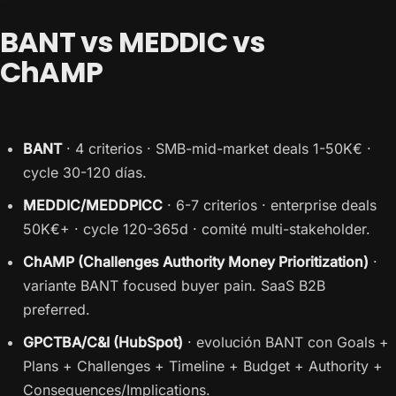
BANT vs MEDDIC vs
ChAMP
BANT
· 4 criterios · SMB-mid-market deals 1-50K€ ·
cycle 30-120 días.
MEDDIC/MEDDPICC
· 6-7 criterios · enterprise deals
50K€+ · cycle 120-365d · comité multi-stakeholder.
ChAMP (Challenges Authority Money Prioritization)
·
variante BANT focused buyer pain. SaaS B2B
preferred.
GPCTBA/C&I (HubSpot)
· evolución BANT con Goals +
Plans + Challenges + Timeline + Budget + Authority +
Consequences/Implications.