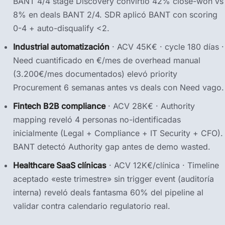
BANT 4/4 stage Discovery convirtió 42% close-won vs
8% en deals BANT 2/4. SDR aplicó BANT con scoring
0-4 + auto-disqualify <2.
Industrial automatización
· ACV 45K€ · cycle 180 días ·
Need cuantificado en €/mes de overhead manual
(3.200€/mes documentados) elevó priority
Procurement 6 semanas antes vs deals con Need vago.
Fintech B2B compliance
· ACV 28K€ · Authority
mapping reveló 4 personas no-identificadas
inicialmente (Legal + Compliance + IT Security + CFO).
BANT detectó Authority gap antes de demo wasted.
Healthcare SaaS clínicas
· ACV 12K€/clínica · Timeline
aceptado «este trimestre» sin trigger event (auditoría
interna) reveló deals fantasma 60% del pipeline al
validar contra calendario regulatorio real.