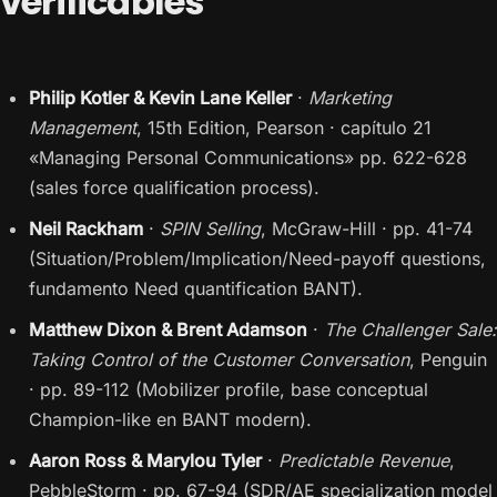
verificables
Philip Kotler & Kevin Lane Keller
·
Marketing
Management
, 15th Edition, Pearson · capítulo 21
«Managing Personal Communications» pp. 622-628
(sales force qualification process).
Neil Rackham
·
SPIN Selling
, McGraw-Hill · pp. 41-74
(Situation/Problem/Implication/Need-payoff questions,
fundamento Need quantification BANT).
Matthew Dixon & Brent Adamson
·
The Challenger Sale:
Taking Control of the Customer Conversation
, Penguin
· pp. 89-112 (Mobilizer profile, base conceptual
Champion-like en BANT modern).
Aaron Ross & Marylou Tyler
·
Predictable Revenue
,
PebbleStorm · pp. 67-94 (SDR/AE specialization model