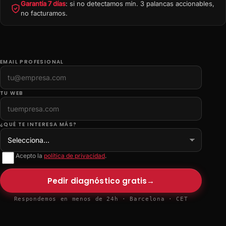
Garantía 7 días
: si no detectamos mín. 3 palancas accionables,
no facturamos.
EMAIL PROFESIONAL
TU WEB
¿QUÉ TE INTERESA MÁS?
Acepto la
política de privacidad
.
Pedir diagnóstico gratis
→
Respondemos en menos de 24h · Barcelona · CET