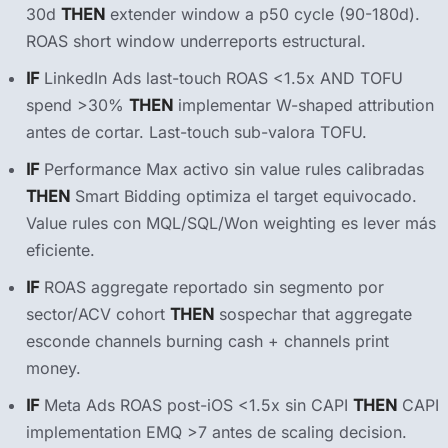
30d
THEN
extender window a p50 cycle (90-180d).
ROAS short window underreports estructural.
IF
LinkedIn Ads last-touch ROAS <1.5x AND TOFU
spend >30%
THEN
implementar W-shaped attribution
antes de cortar. Last-touch sub-valora TOFU.
IF
Performance Max activo sin value rules calibradas
THEN
Smart Bidding optimiza el target equivocado.
Value rules con MQL/SQL/Won weighting es lever más
eficiente.
IF
ROAS aggregate reportado sin segmento por
sector/ACV cohort
THEN
sospechar that aggregate
esconde channels burning cash + channels print
money.
IF
Meta Ads ROAS post-iOS <1.5x sin CAPI
THEN
CAPI
implementation EMQ >7 antes de scaling decision.