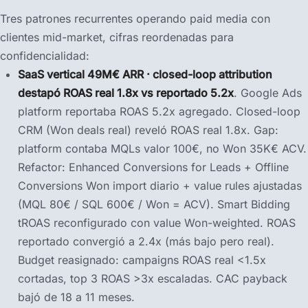
Tres patrones recurrentes operando paid media con
clientes mid-market, cifras reordenadas para
confidencialidad:
SaaS vertical 49M€ ARR · closed-loop attribution
destapó ROAS real 1.8x vs reportado 5.2x
. Google Ads
platform reportaba ROAS 5.2x agregado. Closed-loop
CRM (Won deals real) reveló ROAS real 1.8x. Gap:
platform contaba MQLs valor 100€, no Won 35K€ ACV.
Refactor: Enhanced Conversions for Leads + Offline
Conversions Won import diario + value rules ajustadas
(MQL 80€ / SQL 600€ / Won = ACV). Smart Bidding
tROAS reconfigurado con value Won-weighted. ROAS
reportado convergió a 2.4x (más bajo pero real).
Budget reasignado: campaigns ROAS real <1.5x
cortadas, top 3 ROAS >3x escaladas. CAC payback
bajó de 18 a 11 meses.