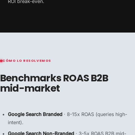
ROI break-even.
CÓMO LO RESOLVEMOS
Benchmarks ROAS B2B
mid-market
Google Search Branded
· 8-15x ROAS (queries high-
intent).
Google Search Non-Branded
· 3-5x ROAS B2B mid-