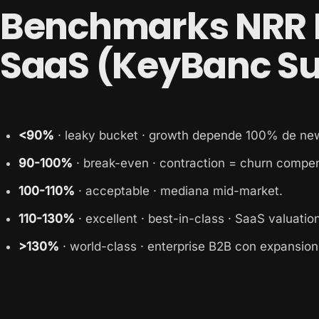
Benchmarks NRR 
SaaS (KeyBanc S
<90%
· leaky bucket · growth depende 100% de new
90-100%
· break-even · contraction = churn compe
100-110%
· acceptable · mediana mid-market.
110-130%
· excellent · best-in-class · SaaS valuatio
>130%
· world-class · enterprise B2B con expansion