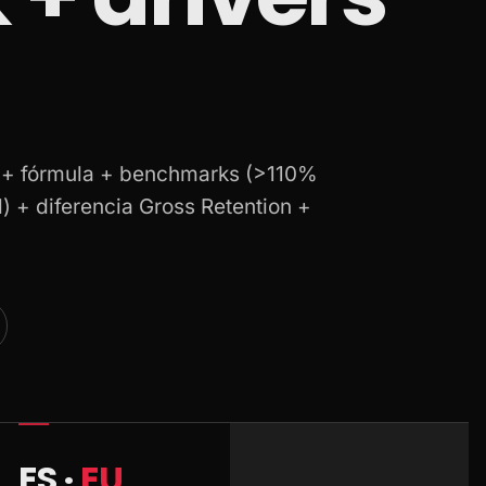
n + fórmula + benchmarks (>110%
l) + diferencia Gross Retention +
ES ·
EU